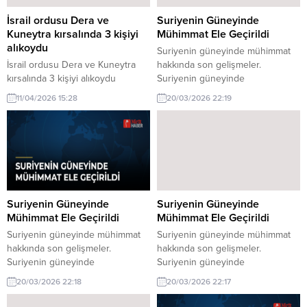
İsrail ordusu Dera ve
Suriyenin Güneyinde
Kuneytra kırsalında 3 kişiyi
Mühimmat Ele Geçirildi
alıkoydu
Suriyenin güneyinde mühimmat
İsrail ordusu Dera ve Kuneytra
hakkında son gelişmeler.
kırsalında 3 kişiyi alıkoydu
Suriyenin güneyinde
hakkında son gelişmeler. İsrail
gerçekleştirilen operasyonlarda
11/04/2026 15:28
20/03/2026 22:19
ordusu, Suriye'nin Dera ve
çok sayıda mühimmat ele
Kuneytra kırsal bölgelerinde 3
geçirildi. Güvenlik güçleri,
kişiyi alıkoydu. Olayın detayları
bölgedeki istikrarı sağlamaya
henüz netleşmedi.
yönelik önemli bir adım attı.
Suriyenin Güneyinde
Suriyenin Güneyinde
Mühimmat Ele Geçirildi
Mühimmat Ele Geçirildi
Suriyenin güneyinde mühimmat
Suriyenin güneyinde mühimmat
hakkında son gelişmeler.
hakkında son gelişmeler.
Suriyenin güneyinde
Suriyenin güneyinde
gerçekleştirilen operasyonlarda
gerçekleştirilen operasyonlarda
20/03/2026 22:18
20/03/2026 22:17
çok sayıda mühimmat ele
çok sayıda mühimmat ele
geçirildi. Güvenlik güçleri,
geçirildi. Güvenlik güçleri,