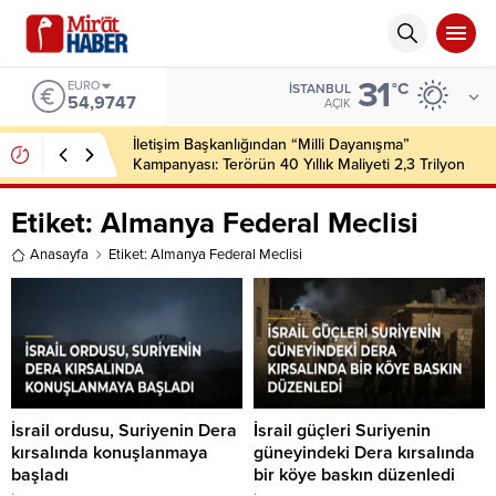
31
EURO
°C
İSTANBUL
54,9747
AÇIK
İletişim Başkanlığından “Milli Dayanışma”
Kampanyası: Terörün 40 Yıllık Maliyeti 2,3 Trilyon
Dolar
Etiket:
Almanya Federal Meclisi
Anasayfa
Etiket: Almanya Federal Meclisi
İsrail ordusu, Suriyenin Dera
İsrail güçleri Suriyenin
kırsalında konuşlanmaya
güneyindeki Dera kırsalında
başladı
bir köye baskın düzenledi