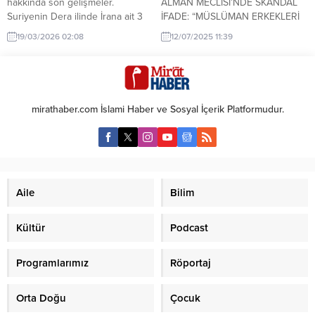
hakkında son gelişmeler.
ALMAN MECLİSİ’NDE SKANDAL
Suriyenin Dera ilinde İrana ait 3
İFADE: “MÜSLÜMAN ERKEKLERİ
İHA'nın düşmesi, bölgede gerilimi
ÖLDÜRDÜLER, SOYKIRIM
19/03/2026 02:08
12/07/2025 11:39
artırdı. Olayın nedeni henüz kesin
SAYILMAZ” Alman milletvekilinden
değil.
Srebrenitsa soykırımına şok
yorum Almanya Federal
Meclisi’nde yapılan Srebrenitsa
oturumunda akıllara durgunluk
mirathaber.com İslami Haber ve Sosyal İçerik Platformudur.
veren bir ifade kullanıldı. Bir
Alman milletvekili, 1995 yılında
Bosna’da yaşanan ve binlerce
Müslüman Boşnak erkeğin
katledildiği Srebrenitsa Soykırımı
hakkında “Sadece Müslüman
Aile
Bilim
erkekleri öldürdüler, bu soykırım
sayılmaz”...
Kültür
Podcast
Programlarımız
Röportaj
Orta Doğu
Çocuk