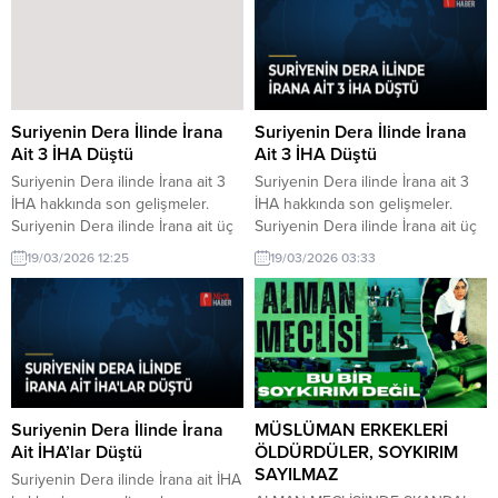
bölgedeki istikrarı sağlamaya
bölgedeki istikrarı sağlamaya
yönelik önemli bir adım attı.
yönelik önemli bir adım attı.
Suriyenin Dera İlinde İrana
Suriyenin Dera İlinde İrana
Ait 3 İHA Düştü
Ait 3 İHA Düştü
Suriyenin Dera ilinde İrana ait 3
Suriyenin Dera ilinde İrana ait 3
İHA hakkında son gelişmeler.
İHA hakkında son gelişmeler.
Suriyenin Dera ilinde İrana ait üç
Suriyenin Dera ilinde İrana ait üç
insansız hava aracı düştü. Olayın
insansız hava aracı düştü. Olayın
19/03/2026 12:25
19/03/2026 03:33
ardından bölgede güvenlik
ardından bölgede güvenlik
önlemleri artırıldı.
önlemleri artırıldı.
Suriyenin Dera İlinde İrana
MÜSLÜMAN ERKEKLERİ
Ait İHA’lar Düştü
ÖLDÜRDÜLER, SOYKIRIM
SAYILMAZ
Suriyenin Dera ilinde İrana ait İHA