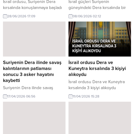
İsrail ordusu, Suriyenin Dera
İsrail güçleri Suriyenin
kırsalında konuşlanmaya başladı
güneyindeki Dera kırsalında bir
hakkında son gelişmeler. İsrail
köye baskın düzenledi. Olay,
28/06/2026 17:09
08/06/2026 02:12
ordusu, Suriyenin Dera kırsalında
bölgedeki tansiyonu artırdı.
stratejik bir konuşlanma
gerçekleştirdi. Bu durum,
bölgedeki güvenlik dinamiklerini
etkileyecek gibi görünüyor.
Suriyenin Dera ilinde savaş
İsrail ordusu Dera ve
kalıntılarının patlaması
Kuneytra kırsalında 3 kişiyi
sonucu 3 asker hayatını
alıkoydu
kaybetti
İsrail ordusu Dera ve Kuneytra
Suriyenin Dera ilinde savaş
kırsalında 3 kişiyi alıkoydu
kalıntılarının patlaması sonucu 3
hakkında son gelişmeler. İsrail
17/04/2026 06:56
11/04/2026 15:28
asker hayatını kaybetti. Olay,
ordusu, Suriye'nin Dera ve
bölgedeki güvenlik sorunlarını bir
Kuneytra kırsal bölgelerinde 3
kez daha gözler önüne serdi.
kişiyi alıkoydu. Olayın detayları
henüz netleşmedi.