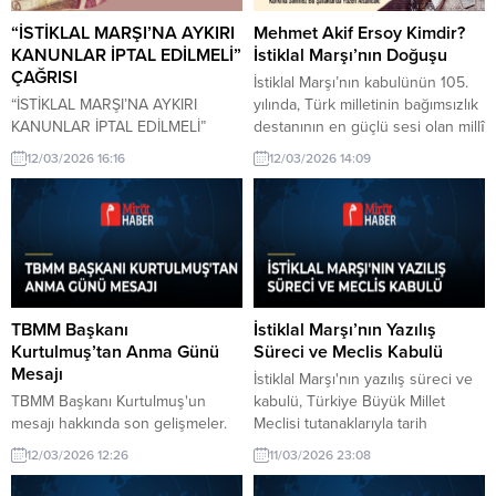
“İSTİKLAL MARŞI’NA AYKIRI
Mehmet Akif Ersoy Kimdir?
KANUNLAR İPTAL EDİLMELİ”
İstiklal Marşı’nın Doğuşu
ÇAĞRISI
İstiklal Marşı’nın kabulünün 105.
“İSTİKLAL MARŞI’NA AYKIRI
yılında, Türk milletinin bağımsızlık
KANUNLAR İPTAL EDİLMELİ”
destanının en güçlü sesi olan millî
ÇAĞRISI 12 Mart 1921’de Birinci
marşımızın şairi, millî şairimiz
12/03/2026 16:16
12/03/2026 14:09
Türkiye Büyük Millet Meclisi
Mehmet Akif Ersoy‘u yakından
tarafından kabul edilen İstiklal
tanıyalım. 12 Mart 1921, Türkiye
Marşı’nın, yalnızca bir millî marş
Büyük Millet Meclisi’nde İstiklal
olmanın ötesinde, tüm yasal
Marşı’nın resmen kabul edildiği
düzenlemeler için temel bir
tarih. Bu yıl, kabulün tam 105. yıl
hukuk normu olması gerektiği
dönümü olarak büyük bir gurur
vurgulanıyor. Yazar Faruk Köse
ve minnetle anılıyor....
tarafından kendi Youtube
TBMM Başkanı
İstiklal Marşı’nın Yazılış
kanalında yapılan
Kurtulmuş’tan Anma Günü
Süreci ve Meclis Kabulü
değerlendirmelerde, Anayasa’nın
Mesajı
İstiklal Marşı'nın yazılış süreci ve
3. maddesinde yer...
TBMM Başkanı Kurtulmuş'un
kabulü, Türkiye Büyük Millet
mesajı hakkında son gelişmeler.
Meclisi tutanaklarıyla tarih
TBMM Başkanı Kurtulmuş, İstiklal
sahnesine çıktı. Bu süreç
12/03/2026 12:26
11/03/2026 23:08
Marşı'nın kabulü ve Mehmet Akif
Cumhuriyet tarihinin önemli
Ersoy'u Anma Günü vesilesiyle
dönüm noktalarından biridir.