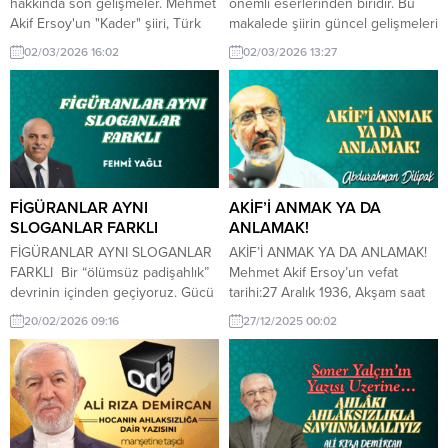
hakkında son gelişmeler. Mehmet
önemli eserlerinden biridir. Bu
Akif Ersoy'un "Kader" şiiri, Türk
makalede şiirin güncel gelişmeleri
edebiyatında önemli bir yere
ve tüm detayları ele alınmaktadır.
02/03/2026 16:02
02/03/2026 13:27
sahip. Bu şiir ve son gelişmeleri
bu yazıda ele alıyoruz.
FİGÜRANLAR AYNI
AKİF’İ ANMAK YA DA
SLOGANLAR FARKLI
ANLAMAK!
FİGÜRANLAR AYNI SLOGANLAR
AKİF’İ ANMAK YA DA ANLAMAK!
FARKLI Bir “ölümsüz padişahlık”
Mehmet Akif Ersoy’un vefat
devrinin içinden geçiyoruz. Gücü
tarihi:27 Aralık 1936, Akşam saat
eline alanın mutlak hakikat
19.45 gibi vefat etti. Bir “hisli
20/02/2026 09:16
27/12/2025 00:02
sayıldığı, itirazın ise ya idam
yürek” aramızdan göçüp gitt,. O
sehpalarında ya da zindan
manevi evlatları “asımın nesli”
kuyularında susturulduğu bir
olarak anılıyordu bir zamanlar,
devir! Eskiden hükümdar ölünce
artık neredeyse onlar da yok..
devri de kapanırdı. Oysa
Mısır dönüşü yerleştiği
Cumhuriyet’i bir araç bellemiş;
İstanbul’da Beyoğlu’ndaki, “Mısır