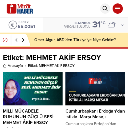
31
EURO
°C
İSTANBUL
55,0051
PARÇALI BULUTLU
Ömer Algur, ABD’den Türkiye’ye Niye Geldim?
Etiket:
MEHMET AKİF ERSOY
Anasayfa
Etiket: MEHMET AKİF ERSOY
MİLLİ MÜCADELE
Cumhurbaşkanı Erdoğan’dan
RUHUNUN GÜÇLÜ SESİ:
İstiklal Marşı Mesajı
MEHMET ÂKİF ERSOY
Cumhurbaşkanı Erdoğan'dan