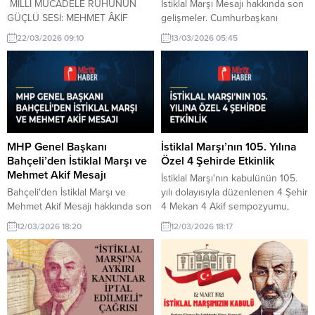
MİLLİ MÜCADELE RUHUNUN
İstiklal Marşı Mesajı hakkında son
GÜÇLÜ SESİ: MEHMET ÂKİF
gelişmeler. Cumhurbaşkanı
ERSOY Her yıl, mart ayında Millî
Erdoğan, İstiklal Marşı'nın kabulü
22/03/2026 09:10
13/03/2026 05:45
Mücadele yıllarının hatırlandığı iki
ve Mehmet Akif Ersoy'u Anma
önemli kutlamayı Mehmet Âkif’in
Günü dolayısıyla bir mesaj
şiirleriyle yapıyoruz.
yayımladı. Bu mesajda milli
Kutlamalarımızın ilki, İstiklâl
şairimizin vatan sevgisine vurgu
Marşı’nın, 12 Mart 1921 tarihinde
yaptı.
Türkiye Büyük Millet Meclisi
tarafından resmi marş olarak
kabul edilmesi vesilesiyle oluyor,
MHP Genel Başkanı
İstiklal Marşı’nın 105. Yılına
diğer kutlama ise 18 Mart’ta
Bahçeli’den İstiklal Marşı ve
Özel 4 Şehirde Etkinlik
Çanakkale Şehitlerini...
Mehmet Akif Mesajı
İstiklal Marşı'nın kabulünün 105.
Bahçeli'den İstiklal Marşı ve
yılı dolayısıyla düzenlenen 4 Şehir
Mehmet Akif Mesajı hakkında son
4 Mekan 4 Akif sempozyumu,
gelişmeler. MHP Genel Başkanı
Türkiye'nin dört bir yanında
12/03/2026 18:20
12/03/2026 18:17
Bahçeli, İstiklal Marşı'nın Kabulü
gerçekleştirildi ve büyük ilgi
ve Mehmet Akif Ersoy'u Anma
gördü.
Günü'nde anlamlı bir mesaj
yayımladı. Bu mesaj, milli
değerlerin önemine dikkat
çekiyor.