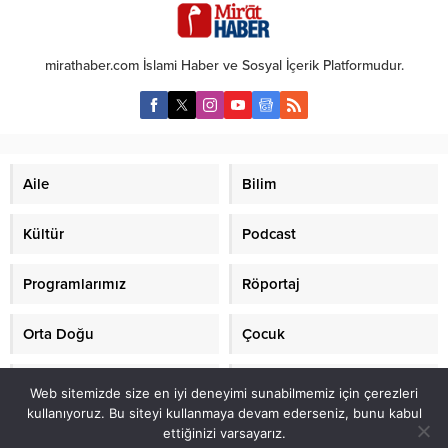
OLAYIN DETAYLARINI ANLATTI
soruşturması kapsamında
Özel Haber – Bir zamanlar İslami
gözaltına alınan eski Habertürk
cemaatlerde yetişmiş, kapalı bir
Genel Yayın Yönetmeni Mehmet
mirathaber.com İslami Haber ve Sosyal İçerik Platformudur.
eşle mutlu bir yuva kurmuş,
Akif Ersoy’un da aralarında
dindar çevresi tarafından örnek
bulunduğu 4 kişi tutuklandı.
gösterilen Mehmet Akif Ersoy’un
Savcılık işlemleri tamamlanan
hayatı, bugün tam bir ibretlik
Mehmet Akif Ersoy, M.M., U.T. ve
hikâyeye...
E.G. tutuklama talebiyle sevk
edildikleri sulh ceza hakimliğince
Aile
Bilim
tutuklandı....
Kültür
Podcast
Programlarımız
Röportaj
Orta Doğu
Çocuk
Mirat TV
Makaleler
Web sitemizde size en iyi deneyimi sunabilmemiz için çerezleri
kullanıyoruz. Bu siteyi kullanmaya devam ederseniz, bunu kabul
ettiğinizi varsayarız.
2021 mirathaber.com, tüm hakları saklıdır.© Mirat Haber Anadolu Ajansı