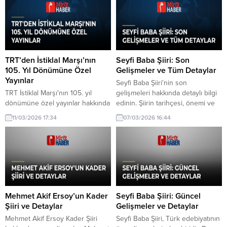
anlamlı bir mesaj yayımladı.
TRT’den İstiklal Marşı’nın
Seyfi Baba Şiiri: Son
105. Yıl Dönümüne Özel
Gelişmeler ve Tüm Detaylar
Yayınlar
Seyfi Baba Şiiri'nin son
TRT İstiklal Marşı'nın 105. yıl
gelişmeleri hakkında detaylı bilgi
dönümüne özel yayınlar hakkında
edinin. Şiirin tarihçesi, önemi ve
son gelişmeler. TRT, İstiklal
günümüzdeki yeri üzerine
11/03/2026 17:34
07/03/2026 16:44
Marşı'nın kabulünün 105. yıl
kapsamlı bir analiz.
dönümüne özel birçok yayın
hazırlayarak milli duyguları
canlandırmayı amaçlıyor.
Mehmet Akif Ersoy’un Kader
Seyfi Baba Şiiri: Güncel
Şiiri ve Detaylar
Gelişmeler ve Detaylar
Mehmet Akif Ersoy Kader Şiiri
Seyfi Baba Şiiri, Türk edebiyatının