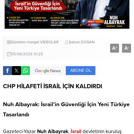
Gündem
manşet
VİDEOLAR
Şaban DOĞAN
A
A
+
-
05/06/2026 10:25
ABONE OL
CHP HİLAFETİ İSRAİL İÇİN KALDIRDI
Nuh Albayrak: İsrail’in Güvenliği İçin Yeni Türkiye
Tasarlandı
Gazeteci-Yazar
Nuh Albayrak
,
İsrail
devletinin kuruluş