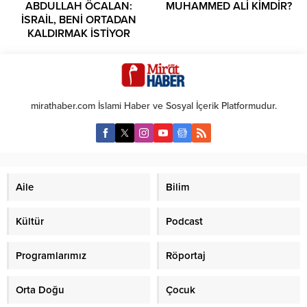
ABDULLAH ÖCALAN:
MUHAMMED ALİ KİMDİR?
İSRAİL, BENİ ORTADAN
KALDIRMAK İSTİYOR
mirathaber.com İslami Haber ve Sosyal İçerik Platformudur.
Aile
Bilim
Kültür
Podcast
Programlarımız
Röportaj
Orta Doğu
Çocuk