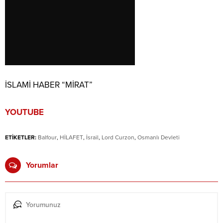
İSLAMİ HABER “MİRAT”
YOUTUBE
ETİKETLER:
Balfour
,
HİLAFET
,
İsrail
,
Lord Curzon
,
Osmanlı Devleti
Yorumlar