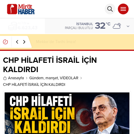
32
ALTIN
°C
İSTANBUL
6.623,43
PARÇALI BULUTLU
Mekke’de Tarihi İmza!
CHP HİLAFETİ İSRAİL İÇİN
KALDIRDI
Anasayfa
Gündem
,
manşet
,
VİDEOLAR
CHP HİLAFETİ İSRAİL İÇİN KALDIRDI