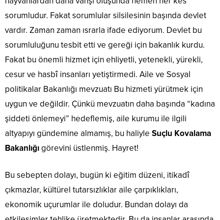
hayvanlardan daha vahşi oluşunda hemen her kes
sorumludur. Fakat sorumlular silsilesinin başında devlet
vardır. Zaman zaman ısrarla ifade ediyorum. Devlet bu
sorumluluğunu tesbit etti ve gereği için bakanlık kurdu.
Fakat bu önemli hizmet için ehliyetli, yetenekli, yürekli,
cesur ve hasbî insanları yetiştirmedi. Aile ve Sosyal
politikalar Bakanlığı mevzuatı Bu hizmeti yürütmek için
uygun ve değildir. Çünkü mevzuatın daha başında “kadına
şiddeti önlemeyi” hedeflemiş, aile kurumu ile ilgili
altyapıyı gündemine almamış, bu haliyle
Suçlu Kovalama
Bakanlığı
görevini üstlenmiş. Hayret!
Bu sebepten dolayı, bugün ki eğitim düzeni, itikadî
çıkmazlar, kültürel tutarsızlıklar aile çarpıklıkları,
ekonomik uçurumlar ile doludur. Bundan dolayı da
etkileşimler tehlike üretmektedir. Bu da insanlar arasında