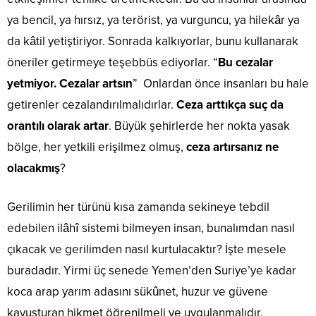
ya bencil, ya hırsız, ya terörist, ya vurguncu, ya hilekâr ya
da kâtil yetiştiriyor. Sonrada kalkıyorlar, bunu kullanarak
öneriler getirmeye teşebbüs ediyorlar. “
Bu cezalar
yetmiyor. Cezalar artsın
” Onlardan önce insanları bu hale
getirenler cezalandırılmalıdırlar.
Ceza arttıkça suç da
orantılı olarak artar
. Büyük şehirlerde her nokta yasak
bölge, her yetkili erişilmez olmuş,
ceza artırsanız ne
olacakmış
?
Gerilimin her türünü kısa zamanda sekineye tebdil
edebilen ilâhî sistemi bilmeyen insan, bunalımdan nasıl
çıkacak ve gerilimden nasıl kurtulacaktır? İşte mesele
buradadır. Yirmi üç senede Yemen’den Suriye’ye kadar
koca arap yarım adasını sükûnet, huzur ve güvene
kavuşturan hikmet öğrenilmeli ve uygulanmalıdır.