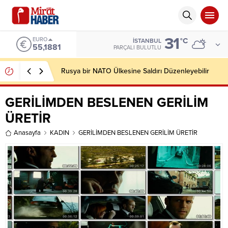
31
ALTIN
°C
İSTANBUL
6.660,55
PARÇALI BULUTLU
İsrail’in Gazze’den Sonra Lübnan’da da Beyaz
Fosfor Kullandığı Belgelendi
GERİLİMDEN BESLENEN GERİLİM
ÜRETİR
Anasayfa
KADIN
GERİLİMDEN BESLENEN GERİLİM ÜRETİR