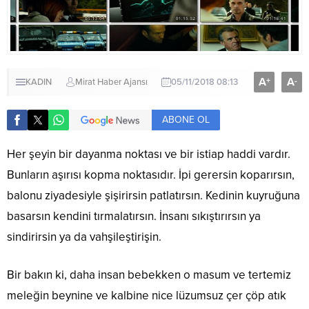
A
A
+
-
KADIN
Mirat Haber Ajansı
05/11/2018 08:13
ABONE OL
Her şeyin bir dayanma noktası ve bir istiap haddi vardır.
Bunların aşırısı kopma noktasıdır. İpi gerersin koparırsın,
balonu ziyadesiyle şişirirsin patlatırsın. Kedinin kuyruğuna
basarsın kendini tırmalatırsın. İnsanı sıkıştırırsın ya
sindirirsin ya da vahşileştirişin.
Bir bakın ki, daha insan bebekken o masum ve tertemiz
meleğin beynine ve kalbine nice lüzumsuz çer çöp atık