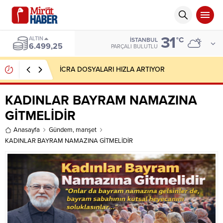
31
ALTIN
°C
İSTANBUL
6.499,25
PARÇALI BULUTLU
İCRA DOSYALARI HIZLA ARTIYOR
KADINLAR BAYRAM NAMAZINA
GİTMELİDİR
Anasayfa
Gündem
,
manşet
KADINLAR BAYRAM NAMAZINA GİTMELİDİR