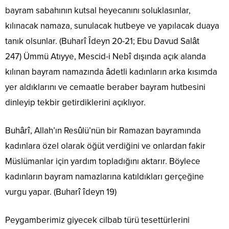
bayram sabahının kutsal heyecanını soluklasınlar,
kılınacak namaza, sunulacak hutbeye ve yapılacak duaya
tanık olsunlar. (Buharî Îdeyn 20-21; Ebu Davud Salât
247) Ümmü Atıyye, Mescid-i Nebî dışında açık alanda
kılınan bayram namazında âdetli kadınların arka kısımda
yer aldıklarını ve cemaatle beraber bayram hutbesini
dinleyip tekbir getirdiklerini açıklıyor.
Buhârî, Allah’ın Resûlü’nün bir Ramazan bayramında
kadınlara özel olarak öğüt verdiğini ve onlardan fakir
Müslümanlar için yardım topladığını aktarır. Böylece
kadınların bayram namazlarına katıldıkları gerçeğine
vurgu yapar. (Buharî îdeyn 19)
Peygamberimiz giyecek cilbab türü tesettürlerini