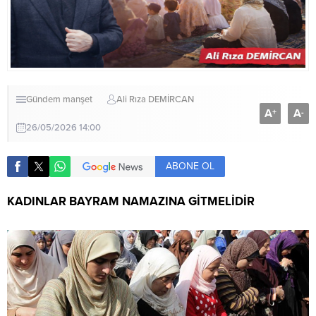
Gündem
manşet
Ali Rıza DEMİRCAN
A
A
+
-
26/05/2026 14:00
ABONE OL
KADINLAR BAYRAM NAMAZINA GİTMELİDİR