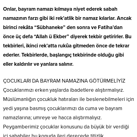
Onlar, bayram namazı kılmaya niyet ederek sabah
namazının farzı gibi iki rek’atlik bir namaz kılarlar. Ancak
birinci rekâta “Sübhaneke” den sonra ve Fatiha’dan
önce üç defa “Allah ü Ekber” diyerek tekbir getirirler. Bu
tekbirleri, ikinci rek’atta rukûa gitmeden önce de tekrar
ederler. Tekbirlerde, başlangıç tekbirinde olduğu gibi
eller kaldırılır ve yanlara salınır.
ÇOCUKLARI DA BAYRAM NAMAZINA GÖTÜRMELİYİZ
Çocuklarımızı erken yaşlarda ibadetlere alıştırmalıyız.
Müslümanlığın çocukluk hatıraları ile beslenebilmeleri için
yedi yaşına basmış çocuklarımızı da cuma ve bayram
namazlarına; umreye ve hacca alıştırmalıyız.
Peygamberimiz çocuklar konusunu da büyük bir verdiği
içi sahabiler bu konuda ileri derecede titizlik