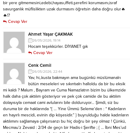
bir yere gitmemesini,edebi,hayası,iffeti,şerefini korumasını,israf
savurganlık müflislikten uzak durmasını öğretsin daha doğru olur🔥
🔥⁉️
Cevap Ver
Ahmet Yaşar ÇAKMAK
26/05/2026, 19:14
Hocam teşekkürler. DİYANET gık
Cevap Ver
Cenk Cemil
26/05/2026, 22:44
Yav, hi,.kusta bakmayın ama bugünkü müslümanalrı
bütün meseleleri ve sıkıntıalrı halloldu da bir bu eksik
mi kaldı ? Malum , Bayram ve Cuma Namazlatrın bizim bu ülkemzide
halk daha çok aktılım gösteriyor ve pek çok camide de bu aktılım
dolayısıyla cemaat cami avlularını bile dolduruyor… Şimdi, siz bu
duruma bir de haklarında “{ … Yine Ümmü Seleme’den : “ Kadınların
en hayırlı mescidi, evinin dip köşesidir.” } buyrulduğu halde kadınların
aktılımını sağlamaya çalışırsanzı bu hiç doğru bir şey olmaz ! Çünkü,
Mecmau’z Zevaid : 2/34 de geçn bir Hadis-i Şerifte ; { … İbni Mes’ud