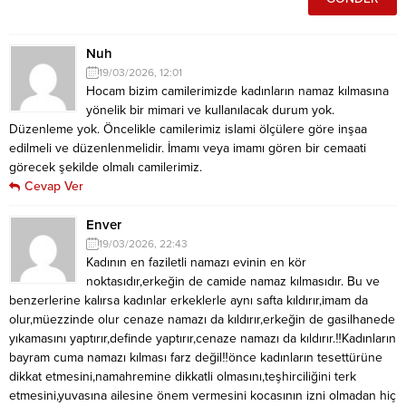
Nuh
19/03/2026, 12:01
Hocam bizim camilerimizde kadınların namaz kılmasına
yönelik bir mimari ve kullanılacak durum yok.
Düzenleme yok. Öncelikle camilerimiz islami ölçülere göre inşaa
edilmeli ve düzenlenmelidir. İmamı veya imamı gören bir cemaati
görecek şekilde olmalı camilerimiz.
Cevap Ver
Enver
19/03/2026, 22:43
Kadının en faziletli namazı evinin en kör
noktasıdır,erkeğin de camide namaz kılmasıdır. Bu ve
benzerlerine kalırsa kadınlar erkeklerle aynı safta kıldırır,imam da
olur,müezzinde olur cenaze namazı da kıldırır,erkeğin de gasilhanede
yıkamasını yaptırır,definde yaptırır,cenaze namazı da kıldırır.‼️Kadınların
bayram cuma namazı kılması farz değil‼️önce kadınların tesettürüne
dikkat etmesini,namahremine dikkatli olmasını,teşhirciliğini terk
etmesini,yuvasına ailesine önem vermesini kocasının izni olmadan hiç