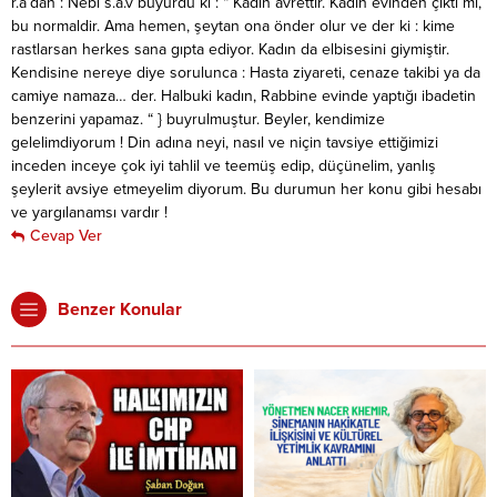
r.a’dan : Nebi s.a.v buyurdu ki : “ Kadın avrettir. Kadın evinden çıktı mı,
bu normaldir. Ama hemen, şeytan ona önder olur ve der ki : kime
rastlarsan herkes sana gıpta ediyor. Kadın da elbisesini giymiştir.
Kendisine nereye diye sorulunca : Hasta ziyareti, cenaze takibi ya da
camiye namaza… der. Halbuki kadın, Rabbine evinde yaptığı ibadetin
benzerini yapamaz. “ } buyrulmuştur. Beyler, kendimize
gelelimdiyorum ! Din adına neyi, nasıl ve niçin tavsiye ettiğimizi
inceden inceye çok iyi tahlil ve teemüş edip, düçünelim, yanlış
şeylerit avsiye etmeyelim diyorum. Bu durumun her konu gibi hesabı
ve yargılanamsı vardır !
Cevap Ver
Benzer Konular