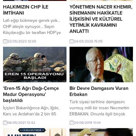
HALKIMIZIN CHP İLE
YÖNETMEN NACER KHEMIR,
İMTİHANI
SİNEMANIN HAKİKATLE
İLİŞKİSİNİ VE KÜLTÜREL
Lafı eğip bükmeye gerek yok…
YETİMLİK KAVRAMINI
CHP ateşle oynuyor… Sayın
ANLATTI
Kılıçdaroğlu bir taraftan HDP’ye
göz kıparak özerk yönetim
YÖNETMEN NACER KHEMIR,
22/05/2023 12:00
24/03/2026 15:05
getireceğini vaat ediyor, diğer
SİNEMANIN HAKİKATLE İLİŞKİSİNİ
taraftan milliyetçi oylara göz
VE KÜLTÜREL YETİMLİK
dikerek “Vatan, millet, Sakarya”
KAVRAMINI ANLATTI “Bab’Aziz:
edebiyatıyla insanları etkilemeye
Ruhunu Tefekkür Eden Prens”,
çalışıyor. Bunun tek bir izahı
“Güvercinin Kayıp Gerdanlığı”,
vardır: “Seçmen, gözünün içine
“Çöl İşaretçileri”, “Muhyiddin’i
baka baka kandırılmak isteniyor”
Aramak” adlı filmlere imza atan
Yani CHP, kendisini destekleyen
Tunuslu yönetmen Khemir, “Şu an
‘Eren-15 Ağrı Dağı-Çemçe
Bir Devre Damgasını Vuran
ve...
güncel görüntüler, dünyadaki
Madur Operasyonu’
Erbakan
mutsuzluğun bir tezahürü olarak
başlatıldı
Türk siyasi tarihine damgasını
ortaya çıkıyor” dedi. Khemir,
İçişleri Bakanlığınca Ağrı, Iğdır,
vurmuş milli bir insan Necmettin
modern dünyada insanın maruz
Kars ve Ardahan’da 2 bin 65
ERBAKAN. Onunla ilgili birçok
kaldığı görüntülerin umudu...
personelin katılımıyla “Eren-15
kitap yazıldı. Hem düşmanlarının
06/05/2021 13:42
24/08/2019 11:04
Ağrı Dağı-Çemçe Madur
ilgisini hem de dostların ilgisini
Operasyonu” başlatıldı. İçişleri
çeken bir merkez bir karakter