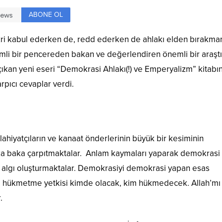
ABONE OL
 fikri kabul ederken de, redd ederken de ahlakı elden bırakm
emli bir pencereden bakan ve değerlendiren önemli bir araşt
a çıkan yeni eseri “Demokrasi Ahlakı(!) ve Emperyalizm” kitabın
pıcı cevaplar verdi.
ahiyatçıların ve kanaat önderlerinin büyük bir kesiminin
ka baka çarpıtmaktalar. Anlam kaymaları yaparak demokrasi 
ir algı oluşturmaktalar. Demokrasiyi demokrasi yapan esas
e, hükmetme yetkisi kimde olacak, kim hükmedecek. Allah’mı
.