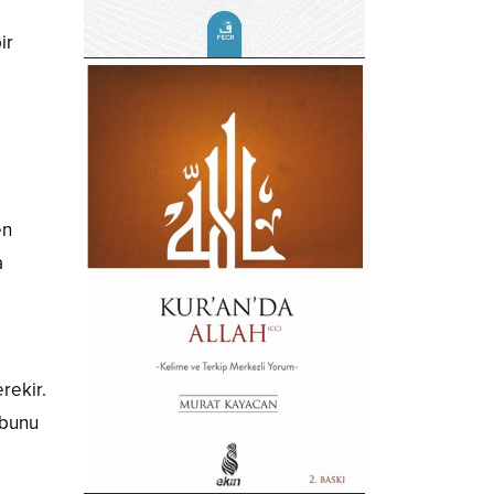
ir
en
a
rekir.
 bunu