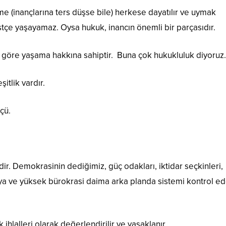
 (inançlarına ters düşse bile) herkese dayatılır ve uymak
tçe yaşayamaz. Oysa hukuk, inancın önemli bir parçasıdır.
 göre yaşama hakkına sahiptir. Buna çok hukukluluk diyoruz.
itlik vardır.
çü.
dir. Demokrasinin dediğimiz, güç odakları, iktidar seçkinleri,
dya ve yüksek bürokrasi daima arka planda sistemi kontrol ed
ihlalleri olarak değerlendirilir ve yasaklanır.