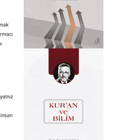
amak
ırmacı
ı
yalnız
 insan