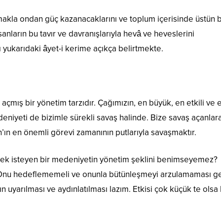
kla ondan güç kazanacaklarını ve toplum içerisinde üstün b
nların bu tavır ve davranışlarıyla hevâ ve heveslerini
 yukarıdaki âyet-i kerime açıkça belirtmekte.
 açmış bir yönetim tarzıdır. Çağımızın, en büyük, en etkili ve 
deniyeti de bizimle sürekli savaş halinde. Bize savaş açanlar
ın en önemli görevi zamanının putlarıyla savaşmaktır.
tmek isteyen bir medeniyetin yönetim şeklini benimseyemez?
 Onu hedeflememeli ve onunla bütünleşmeyi arzulamaması ge
 uyarılması ve aydınlatılması lazım. Etkisi çok küçük te olsa