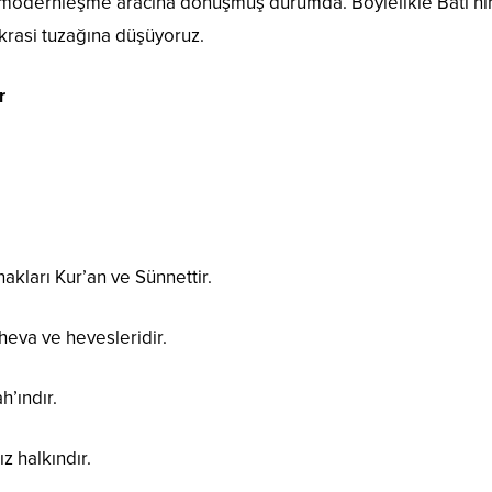
e modernleşme aracına dönüşmüş durumda. Böylelikle Batı’nı
krasi tuzağına düşüyoruz.
r
akları Kur’an ve Sünnettir.
heva ve hevesleridir.
h’ındır.
z halkındır.