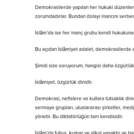
Demokrasilerde yapılan her hukuki düzenleme
zorumdadırlar. Bundan dolayı inancını serbes
İslâm’da ise her inanç grubu kendi hukukuna
Bu açıdan İslâmiyet adalet, demokrasilerde eş
Şimdi size soruyorum, hangisi daha özgürlük
İslâmiyet, özgürlük dinidir.
Demokrasi, nefislere ve kullara tutsaklık dini
sermaye grupları, uluslararası şirketler, me
yönetir. Bu diktatörlüğün tam kendisidir.
İslâm’da fuhuş, kumar ve alkol yasaktır ve hak 