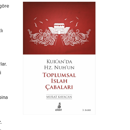
 göre
lı
lar.
i
bina
.