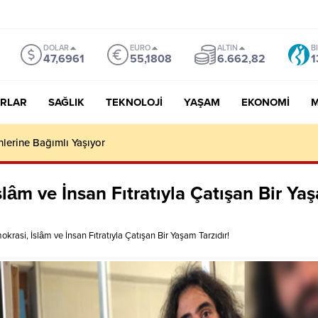
DOLAR
EURO
ALTIN
B
47,6961
55,1808
6.662,82
1
RLAR
SAĞLIK
TEKNOLOJI
YAŞAM
EKONOMI
M
y, Heran Ölebilir!
lâm ve İnsan Fıtratıyla Çatışan Bir Ya
rasi, İslâm ve İnsan Fıtratıyla Çatışan Bir Yaşam Tarzıdır!