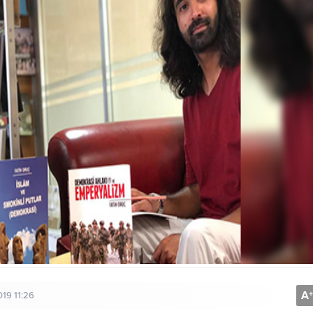
A
+
19 11:26