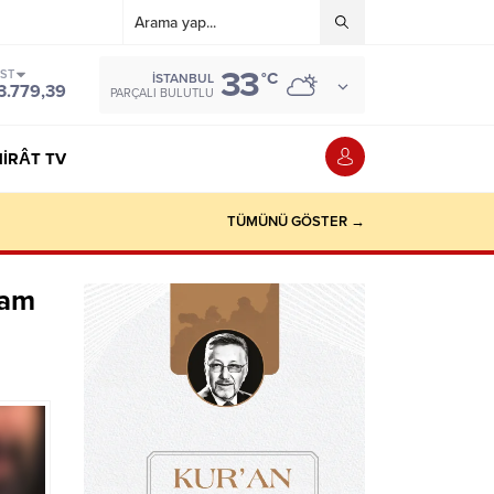
33
IST
°C
İSTANBUL
3.779,39
PARÇALI BULUTLU
IRÂT TV
TÜMÜNÜ GÖSTER →
şam