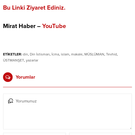
Bu Linki Ziyaret Ediniz.
Mirat Haber –
YouTube
ETİKETLER:
din
,
Din İstismarı
,
İcma
,
islam
,
makale
,
MÜSLÜMAN
,
Tevhid
,
ÜSTMANŞET
,
yazarlar
Yorumlar