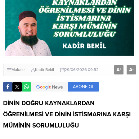
A
A
+
-
Makale
Kadir Bekil
29/06/2026 09:52
ABONE OL
DİNİN DOĞRU KAYNAKLARDAN
ÖĞRENİLMESİ VE DİNİN İSTİSMARINA KARŞI
MÜMİNİN SORUMLULUĞU