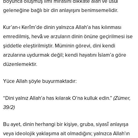
boyunca oluşmuş ilmî mirasını dikkate alan ve usûl
geleneğine bağlı bir din anlayışını benimsemelidir.
Kur’an-ı Kerîm’de dinin yalnızca Allah’a has kılınması
emredilmiş, hevâ ve arzuların dinin önüne geçirilmesi ise
şiddetle eleştirilmiştir. Müminin görevi, dini kendi
arzularına uydurmak değil; kendi hayatını İslam’a göre
düzenlemektir.
Yüce Allah şöyle buyurmaktadır:
“Dini yalnız Allah’a has kılarak O’na kulluk edin.”
(Zümer,
39/2)
Bu ayet, dinin herhangi bir kişiye, gruba, siyasî anlayışa
veya ideolojik yaklaşıma ait olmadığını; yalnızca Allah’ın