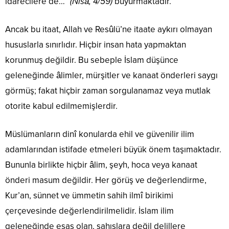
idarecilere de…”
(Nisâ, 4/59)
buyurmaktadır.
Ancak bu itaat, Allah ve Resûlü’ne itaate aykırı olmayan
hususlarla sınırlıdır. Hiçbir insan hata yapmaktan
korunmuş değildir. Bu sebeple İslam düşünce
geleneğinde âlimler, mürşitler ve kanaat önderleri saygı
görmüş; fakat hiçbir zaman sorgulanamaz veya mutlak
otorite kabul edilmemişlerdir.
Müslümanların dinî konularda ehil ve güvenilir ilim
adamlarından istifade etmeleri büyük önem taşımaktadır.
Bununla birlikte hiçbir âlim, şeyh, hoca veya kanaat
önderi masum değildir. Her görüş ve değerlendirme,
Kur’an, sünnet ve ümmetin sahih ilmî birikimi
çerçevesinde değerlendirilmelidir. İslam ilim
geleneğinde esas olan, şahıslara değil delillere