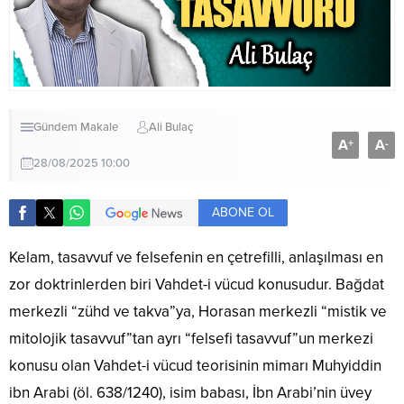
Gündem
Makale
Ali Bulaç
A
A
+
-
28/08/2025 10:00
ABONE OL
Kelam, tasavvuf ve felsefenin en çetrefilli, anlaşılması en
zor doktrinlerden biri Vahdet-i vücud konusudur. Bağdat
merkezli “zühd ve takva”ya, Horasan merkezli “mistik ve
mitolojik tasavvuf”tan ayrı “felsefi tasavvuf”un merkezi
konusu olan Vahdet-i vücud teorisinin mimarı Muhyiddin
ibn Arabi (öl. 638/1240), isim babası, İbn Arabi’nin üvey