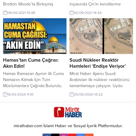
Bretton Woods’ta Birleşmiş
inşasında Çin’in kendilerine
Milletler Para ve Finans
yardım edeceğini söyledi. Taliban
09/04/2021 10:48
02/09/2021 14:34
Konferansı’yla, mevcut küresel
Sözcüsü’nün, İtalya’nın önde
finans sistemi kurulmuştu
gelen yüksek tirajlı La Repubblica
gazetesinde “Taliban olarak
İtalya’nın bizi tanımasını istiyoruz”
ve “Çin, bizi finanse edecek”
başlıklı röportajı yayımlandı. Söz
konusu röportajda Mücahid, Çin
ile ilişkileri konusunda, “Pekin,
Hamas’tan Cuma Çağrısı:
Suudi Nükleer Reaktör
ülkeyi yeniden inşa...
Akın Edin!
Hamleleri ‘Endişe Veriyor’
Hamas Ramazan Ayının ilk Cuma
Mirat Haber Ajansı Suudi
Namazını Kılmak İçin Tüm
Arabistan ilk nükleer reaktörünü
Müslümanlara Çağrıda Bulundu.
tamamlamaya çalışıyor. Uydu
Filistin İslami Direniş Hareketi
görüntüleri silah kontrol
15/03/2024 11:10
25/05/2020 14:22
Hamas işgalcinin kısıtlamalarına
uzmanları arasında endişe
karşı Filistin halkına Ramazan
oluşturuyor, çünkü krallık henüz
ayının ilk Cumasında Mescid-i
uluslararası izleme kurallarını
Aksa’ya gitme çağrısı yaptı
uygulamadı. Uydu fotoğrafları,
HEYETTEN YAPILAN AÇIKLAMA
müfettişlerin reaktörün tasarımını
mirathaber.com İslami Haber ve Sosyal İçerik Platformudur.
Mübarek Ramazan ayının ilk
erken doğrulamasına izin veren
Cuma günü Kudüs’teki halkımızı
Uluslararası Atom Enerjisi Ajansı