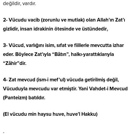
değildir, vardır.
2- Vücudu vacib (zorunlu ve mutlak) olan Allah’ın Zat’ı
gizlidir, insan idrakinin ötesinde ve üstündedir
.
3- Vücud, varlığını isim, sıfat ve fiillerle mevcutta izhar
eder. Böylece Zat’ıyla “Bâtın”, halkı-yarattıklarıyla
“Zâhir”dir.
4- Zat mevcud (ism-i mef’ul) vücuda getirilmiş değil,
Vücuduyla mevcudu var etmiştir. Yani Vahdet-i Mevcud
(Panteizm) batıldır.
(El vücudu min haysu huve, huve’l Hakku)