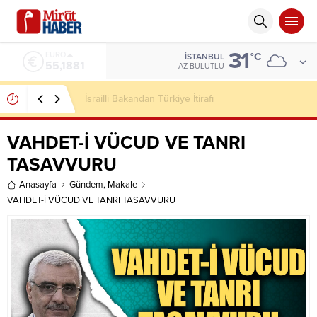
31
ALTIN
°C
İSTANBUL
6.660,55
AZ BULUTLU
KARDEŞ KARDEŞE DÜŞÜYORSA, MİRAS MI
BÜYÜDÜ; DÜNYA MI?
VAHDET-İ VÜCUD VE TANRI
TASAVVURU
Anasayfa
Gündem
,
Makale
VAHDET-İ VÜCUD VE TANRI TASAVVURU