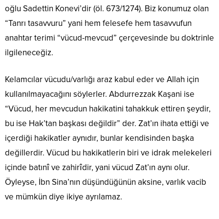
oğlu Sadettin Konevi’dir (öl. 673/1274). Biz konumuz olan
“Tanrı tasavvuru” yani hem felesefe hem tasavvufun
anahtar terimi “vücud-mevcud” çerçevesinde bu doktrinle
ilgileneceğiz.
Kelamcılar vücudu/varlığı araz kabul eder ve Allah için
kullanılmayacağını söylerler. Abdurrezzak Kaşani ise
“Vücud, her mevcudun hakikatini tahakkuk ettiren şeydir,
bu ise Hak’tan başkası değildir” der. Zat’ın ihata ettiği ve
içerdiği hakikatler aynıdır, bunlar kendisinden başka
değillerdir. Vücud bu hakikatlerin biri ve idrak melekeleri
içinde batınî ve zahirîdir, yani vücud Zat’ın aynı olur.
Öyleyse, İbn Sina’nın düşündüğünün aksine, varlık vacib
ve mümkün diye ikiye ayrılamaz.