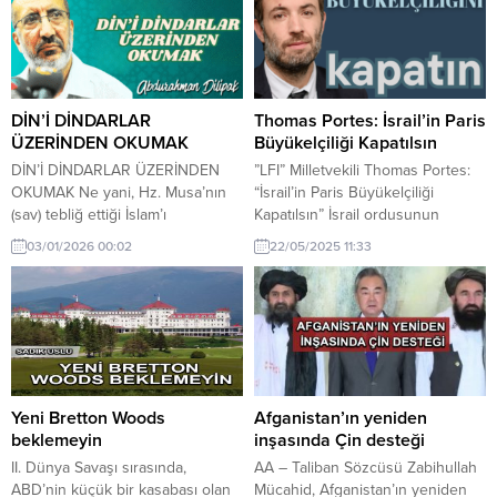
DİN’İ DİNDARLAR
Thomas Portes: İsrail’in Paris
ÜZERİNDEN OKUMAK
Büyükelçiliği Kapatılsın
DİN’İ DİNDARLAR ÜZERİNDEN
”LFI” Milletvekili Thomas Portes:
OKUMAK Ne yani, Hz. Musa’nın
“İsrail’in Paris Büyükelçiliği
(sav) tebliğ ettiği İslam’ı
Kapatılsın” İsrail ordusunun
Netenyahu (LA:Lanetullahi aleyh)
diplomatik heyete ateş açmasına
03/01/2026 00:02
22/05/2025 11:33
üzerinden mi okuyacağız. Ya da
tepki büyüyor Fransa’da
Hz. İsa Mesih’in (sav) tebliğ etti
muhalefetteki solcu Boyun
İslam’ı Evenjelik’ler, Trump (la)
Eğmeyen Fransa (LFI) Partisi
üzerinden mi okuyacağız. Bunlar
Milletvekili Thomas Portes, İsrail
okumuş, aydın insanlar değil mi?
ordusunun Cenin Mülteci Kampı
Peki buradaki çelişki, yanılgı,
yakınlarında diplomatların da
ahlaksızlığı, zulmü, sömürüyü niye
bulunduğu bir heyete ateş
görmüyorlar. Evet evet,...
açmasına sert tepki gösterdi.
Yeni Bretton Woods
Afganistan’ın yeniden
Portes, yaşanan olayın kabul
beklemeyin
inşasında Çin desteği
edilemez olduğunu belirterek,...
II. Dünya Savaşı sırasında,
AA – Taliban Sözcüsü Zabihullah
ABD’nin küçük bir kasabası olan
Mücahid, Afganistan’ın yeniden