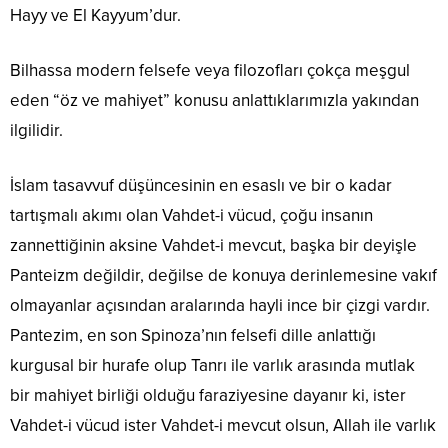
Hayy ve El Kayyum’dur.
Bilhassa modern felsefe veya filozofları çokça meşgul
eden “öz ve mahiyet” konusu anlattıklarımızla yakından
ilgilidir.
İslam tasavvuf düşüncesinin en esaslı ve bir o kadar
tartışmalı akımı olan Vahdet-i vücud, çoğu insanın
zannettiğinin aksine Vahdet-i mevcut, başka bir deyişle
Panteizm değildir, değilse de konuya derinlemesine vakıf
olmayanlar açısından aralarında hayli ince bir çizgi vardır.
Pantezim, en son Spinoza’nın felsefi dille anlattığı
kurgusal bir hurafe olup Tanrı ile varlık arasında mutlak
bir mahiyet birliği olduğu faraziyesine dayanır ki, ister
Vahdet-i vücud ister Vahdet-i mevcut olsun, Allah ile varlık