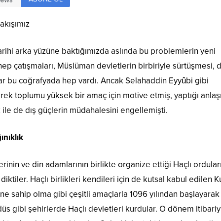
bakışımız
ihi arka yüzüne baktığımızda aslında bu problemlerin yeni
p çatışmaları, Müslüman devletlerin birbiriyle sürtüşmesi, d
ılar bu coğrafyada hep vardı. Ancak Selahaddin Eyyûbi gibi
ek toplumu yüksek bir amaç için motive etmiş, yaptığı anla
 ile de dış güçlerin müdahalesini engellemişti.
ınıklık
inin ve din adamlarının birlikte organize ettiği Haçlı ordular
ktiler. Haçlı birlikleri kendileri için de kutsal kabul edilen 
ne sahip olma gibi çeşitli amaçlarla 1096 yılından başlayarak
s gibi şehirlerde Haçlı devletleri kurdular. O dönem itibariy