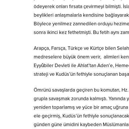
ödeyerek onları fırsata çevirmeyi bilmişti. İsl
beylikleri anlaşmalarla kendisine bağlayarak Ha
Böylece yenilmez zannedilen orduyu hezimet
sonra ikinci kez fethetmişti. Bu fetih aynı z
Arapça, Farsça, Türkçe ve Kürtçe bilen Selaha
medreselere büyük önem verir, alimleri kendi
Eyyûbiler Devleti ile Ahlat’tan Aden’e, Hem
strateji ve Kudüs’ün fethiyle sonuçlanan başa
Ömrünü savaşlarda geçiren bu komutan, Hz. 
grupla savaşmak zorunda kalmıştı. Yanında y
yeniden toparlamış ve yüce bir amaç uğruna ke
ele geçirmiş, Kudüs’ün fethiyle sonuçlanacak
günden güne ümidini kaybeden Müslümanların