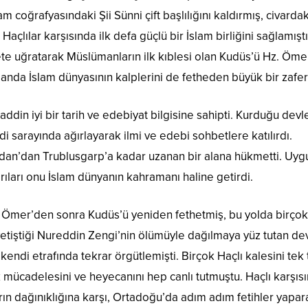
am coğrafyasındaki Şii Sünni çift başlılığını kaldırmış, civardak
çlılar karşısında ilk defa güçlü bir İslam birliğini sağlamıştı
e uğratarak Müslümanların ilk kıblesi olan Kudüs’ü Hz. Öme
amanda İslam dünyasının kalplerini de fetheden büyük bir zafer
ddin iyi bir tarih ve edebiyat bilgisine sahipti. Kurduğu devl
 sarayında ağırlayarak ilmi ve edebi sohbetlere katılırdı.
edan’dan Trublusgarp’a kadar uzanan bir alana hükmetti. Uyg
rıları onu İslam dünyanın kahramanı haline getirdi.
Ömer’den sonra Kudüs’ü yeniden fethetmiş, bu yolda birçok 
etiştiği Nureddin Zengi’nin ölümüyle dağılmaya yüz tutan dev
ndi etrafında tekrar örgütlemişti. Birçok Haçlı kalesini tek 
 mücadelesini ve heyecanını hep canlı tutmuştu. Haçlı karşıs
 dağınıklığına karşı, Ortadoğu’da adım adım fetihler yapar