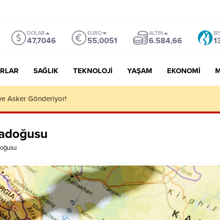
DOLAR
EURO
ALTIN
BI
47,7046
55,0051
6.584,66
1
RLAR
SAĞLIK
TEKNOLOJI
YAŞAM
EKONOMI
M
D’den Türkiye’ye Niye Geldim?
tadoğusu
doğusu