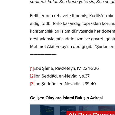
sarılmak kaldı. Sen bana yetersin, Sen ne gü
Fetihler onu rehavete itmemiş, Kudüs’ün alınm
aldığı tedbirlerle kazandığı toprakları koruma
kahramanlıkları İslam dünyasında her dönem
destanlarıyla mücadele azmi ve gayreti göster
Mehmet Akif Ersoy’un dediği gibi “Şarkın en 
———————-
[1]
Ebu Şâme, Ravzeteyn, IV, 224-226
[2]
İbn Şeddâd, en-Nevâdir, s.37
[3]
İbn Şeddâd, en-Nevâdir, s.39-40
Gelişen Olaylara İslami Bakışın Adresi