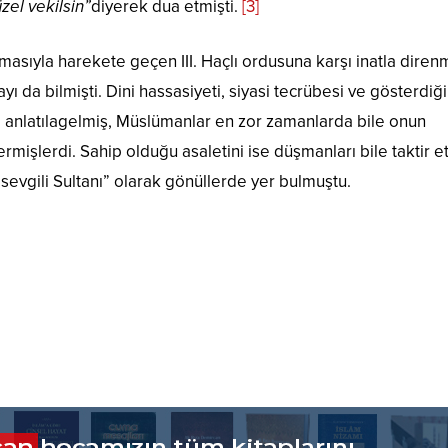
zel vekilsin”
diyerek dua etmişti.
[3]
asıyla harekete geçen III. Haçlı ordusuna karşı inatla direnm
yı da bilmişti. Dini hassasiyeti, siyasi tecrübesi ve gösterdiği
 anlatılagelmiş, Müslümanlar en zor zamanlarda bile onun
mişlerdi. Sahip olduğu asaletini ise düşmanları bile taktir e
sevgili Sultanı” olarak gönüllerde yer bulmuştu.