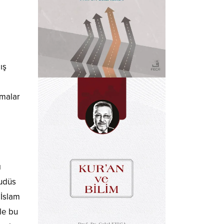
ış
şmalar
ı
Kudüs
 İslam
le bu