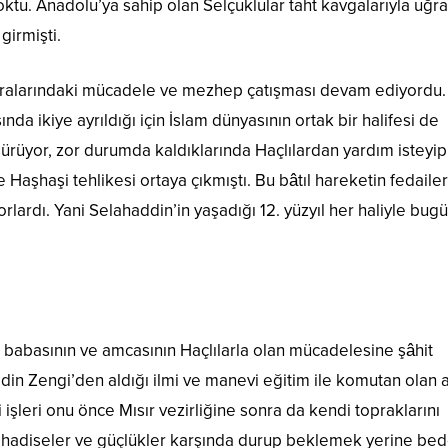
oktu. Anadolu’ya sahip olan Selçuklular taht kavgalarıyla uğr
girmişti.
 aralarındaki mücadele ve mezhep çatışması devam ediyordu.
nda ikiye ayrıldığı için İslam dünyasının ortak bir halifesi de
ürüyor, zor durumda kaldıklarında Haçlılardan yardım isteyip
e Haşhaşi tehlikesi ortaya çıkmıştı. Bu bâtıl hareketin fedailer
yorlardı. Yani Selahaddin’in yaşadığı 12. yüzyıl her haliyle bug
babasının ve amcasının Haçlılarla olan mücadelesine şâhit
ddin Zengi’den aldığı ilmi ve manevi eğitim ile komutan olan
ri işleri onu önce Mısır vezirliğine sonra da kendi topraklarını
n hadiseler ve güçlükler karşında durup beklemek yerine bed