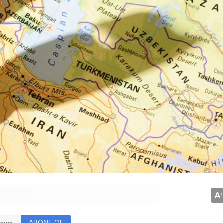
A
+
ABONE OL