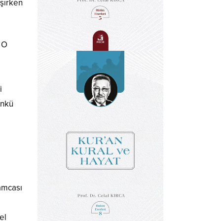
aşırken
 O
i
ünkü
 amcası
el