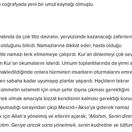
u coğrafyada yeni bir umut kaynağı olmuştu.
atında da çok titiz davranır, yeryüzünde kazanacağı zaferleri
 olduğunu bilirdi. Namazlarına dikkat eder, hasta olduğu
le namazı terk etmemeye çalışırdı. Kur’an dinlemeyi çok sev
 Kur’an okumalarını isterdi. Umumi toplantılarında da yirmi a
nakledildiğinde onlara hürmeten insanların oturmalarını emr
en sabaha kadar uyumayıp planlar yapardı. Haçlıların tekrar
ümmetin selameti için onun şehir dışına çıkması gerektiğini
örnek olmak amacıyla bizzat kendisinin kalması gerektiği kon
uyumadığı sarayından çıkıp Mescid-i Aksa’ya giderek namaz
 için Allah’a yönelmiş ve ellerini açarak;
“Allahım, Senin dini
aptım. Geriye ancak sana yönelmek, senin kudretine ve lütfu