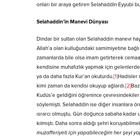
onları bir araya getiren Selahaddin Eyyubi b
Selahaddin’in Manevi Dünyası
Dindar bir sultan olan Selahaddin manevi hay
Allah’a olan kulluğundaki samimiyetine bağlı
zamanlarda bile olsa imam getirterek cemaat
kendisine muhafızlık yapmak için gelenlerden
ya da daha fazla Kur’an okuturdu.
[1]
Hadisler 
kimi zaman da kendisi okuyup ağlardı.
[2]
Baz
Kudüs’e geldiğini öğrenince çevresindekiler 
söylemişti. Selahaddin ise diğer insanlara 
ısrarcı olmuştu. Gün doğunca sabaha kadar 
kılmıştı. Daha sonra aldığı şehri koruyabilmek
muzafferiyeti için yapabileceğim her şeyi y