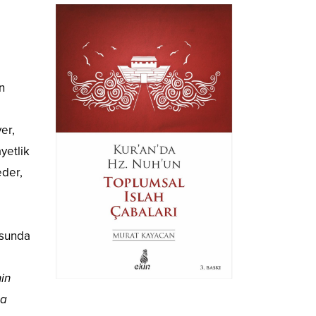
n
er,
yetlik
eder,
usunda
nin
na