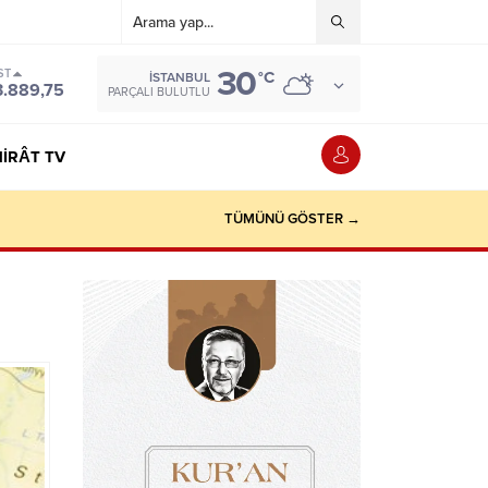
30
ST
°C
İSTANBUL
3.889,75
PARÇALI BULUTLU
IRÂT TV
TÜMÜNÜ GÖSTER →