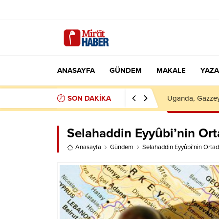
ANASAYFA
GÜNDEM
MAKALE
YAZA
SON DAKİKA
Ömer Algur, AB
Selahaddin Eyyûbi’nin Or
Anasayfa
Gündem
Selahaddin Eyyûbi’nin Orta