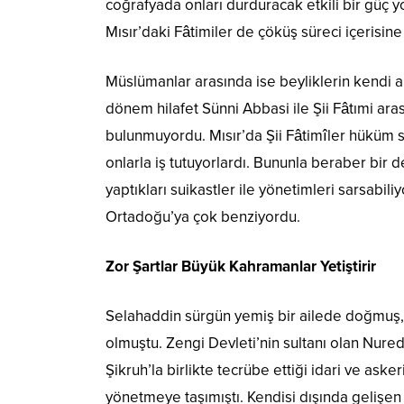
coğrafyada onları durduracak etkili bir güç y
Mısır’daki Fâtimiler de çöküş süreci içerisine 
Müslümanlar arasında ise beyliklerin kendi
dönem hilafet Sünni Abbasi ile Şii Fâtımi arası
bulunmuyordu. Mısır’da Şii Fâtimîler hüküm s
onlarla iş tutuyorlardı. Bununla beraber bir d
yaptıkları suikastler ile yönetimleri sarsabili
Ortadoğu’ya çok benziyordu.
Zor Şartlar Büyük Kahramanlar Yetiştirir
Selahaddin sürgün yemiş bir ailede doğmuş, 
olmuştu. Zengi Devleti’nin sultanı olan Nure
Şikruh’la birlikte tecrübe ettiği idari ve aske
yönetmeye taşımıştı. Kendisi dışında gelişe