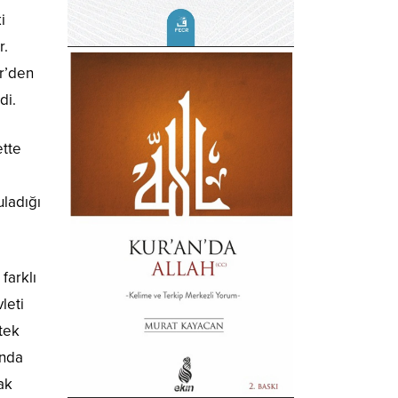
i
r.
r’den
di.
ette
uladığı
farklı
leti
tek
ında
ak